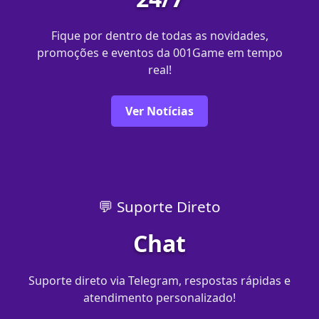
Fique por dentro de todas as novidades,
promoções e eventos da 001Game em tempo
real!
Ver Notícias
💬 Suporte Direto
Chat
Suporte direto via Telegram, respostas rápidas e
atendimento personalizado!