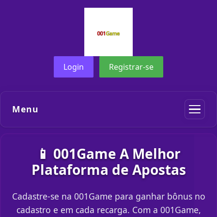
Login
Registrar-se
Menu
📱 001Game A Melhor
Plataforma de Apostas
Cadastre-se na 001Game para ganhar bônus no
cadastro e em cada recarga. Com a 001Game,