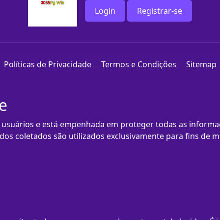
Login
Registrar-se
Políticas de Privacidade
Termos e Condições
Sitemap
de
s usuários e está empenhada em proteger todas as informa
os coletados são utilizados exclusivamente para fins de m