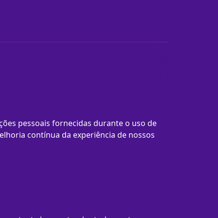
ções pessoais fornecidas durante o uso de
elhoria contínua da experiência de nossos