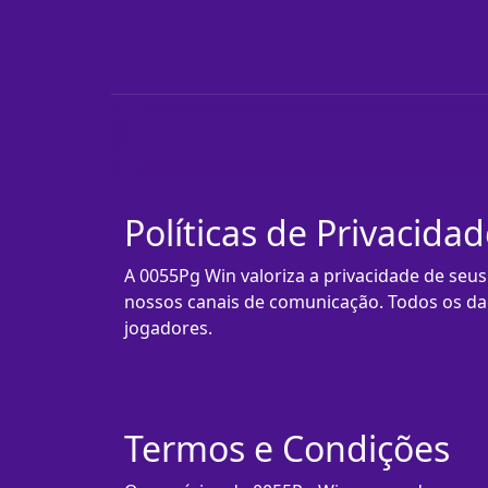
Políticas de Privacida
A 0055Pg Win valoriza a privacidade de seu
nossos canais de comunicação. Todos os dad
jogadores.
Termos e Condições