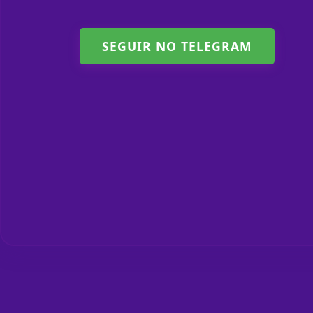
SEGUIR NO TELEGRAM