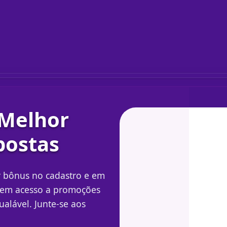
 Melhor
postas
 bônus no cadastro e em
tem acesso a promoções
ualável. Junte-se aos