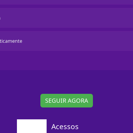
a
aticamente
SEGUIR AGORA
Acessos