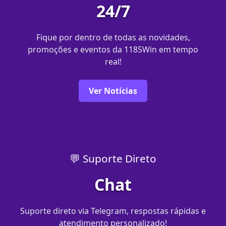
24/7
Fique por dentro de todas as novidades,
promoções e eventos da 1185Win em tempo
real!
Ver Notícias
💬 Suporte Direto
Chat
Suporte direto via Telegram, respostas rápidas e
atendimento personalizado!