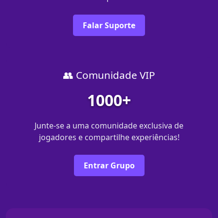
Falar Suporte
👥 Comunidade VIP
1000+
Junte-se a uma comunidade exclusiva de
jogadores e compartilhe experiências!
Entrar Grupo