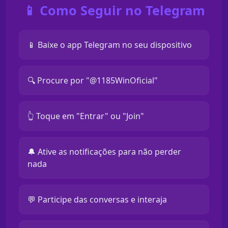
📱 Como Seguir no Telegram
📱 Baixe o app Telegram no seu dispositivo
🔍 Procure por "@1185WinOficial"
👆 Toque em "Entrar" ou "Join"
🔔 Ative as notificações para não perder
nada
💬 Participe das conversas e interaja