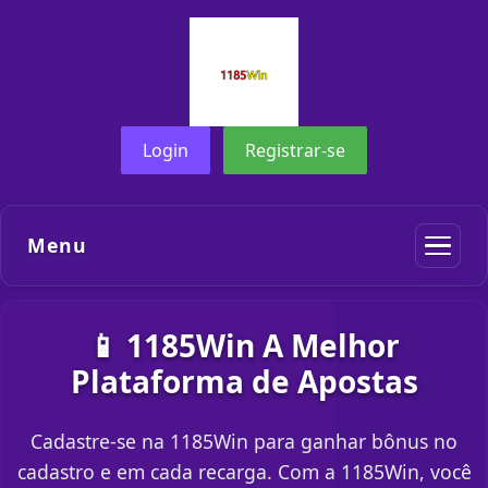
Login
Registrar-se
Menu
📱 1185Win A Melhor
Plataforma de Apostas
Cadastre-se na 1185Win para ganhar bônus no
cadastro e em cada recarga. Com a 1185Win, você