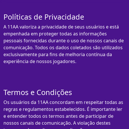
Políticas de Privacidade
A 11AA valoriza a privacidade de seus usuários e está
empenhada em proteger todas as informações
pessoais fornecidas durante o uso de nossos canais de
comunicação. Todos os dados coletados são utilizados
exclusivamente para fins de melhoria contínua da
experiência de nossos jogadores.
Termos e Condições
Os usuários da 11AA concordam em respeitar todas as
regras e regulamentos estabelecidos. É importante ler
e entender todos os termos antes de participar de
nossos canais de comunicação. A violação destes