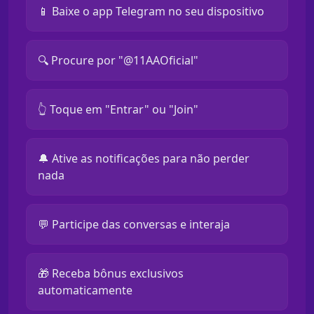
📱 Baixe o app Telegram no seu dispositivo
🔍 Procure por "@11AAOficial"
👆 Toque em "Entrar" ou "Join"
🔔 Ative as notificações para não perder
nada
💬 Participe das conversas e interaja
🎁 Receba bônus exclusivos
automaticamente