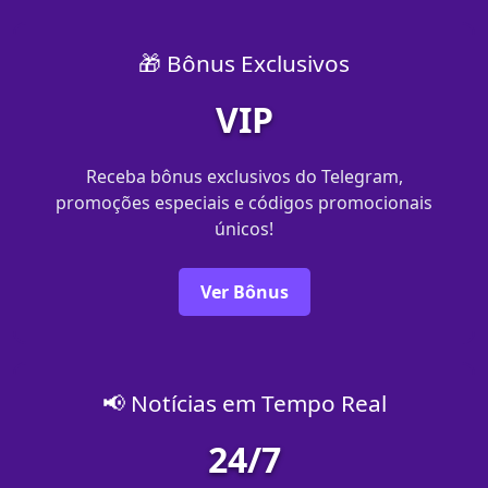
🎁 Bônus Exclusivos
VIP
Receba bônus exclusivos do Telegram,
promoções especiais e códigos promocionais
únicos!
Ver Bônus
📢 Notícias em Tempo Real
24/7