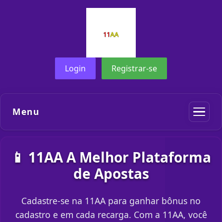
Login
Registrar-se
Menu
📱 11AA A Melhor Plataforma
de Apostas
Cadastre-se na 11AA para ganhar bônus no
cadastro e em cada recarga. Com a 11AA, você