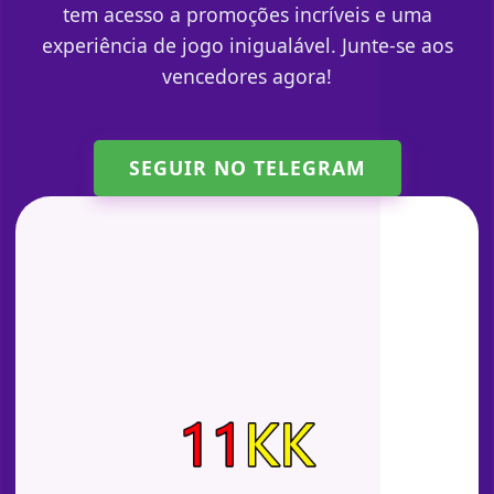
tem acesso a promoções incríveis e uma
experiência de jogo inigualável. Junte-se aos
vencedores agora!
SEGUIR NO TELEGRAM