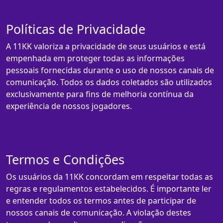
Políticas de Privacidade
A 11KK valoriza a privacidade de seus usuários e está
empenhada em proteger todas as informações
pessoais fornecidas durante o uso de nossos canais de
comunicação. Todos os dados coletados são utilizados
exclusivamente para fins de melhoria contínua da
experiência de nossos jogadores.
Termos e Condições
Os usuários da 11KK concordam em respeitar todas as
regras e regulamentos estabelecidos. É importante ler
e entender todos os termos antes de participar de
nossos canais de comunicação. A violação destes