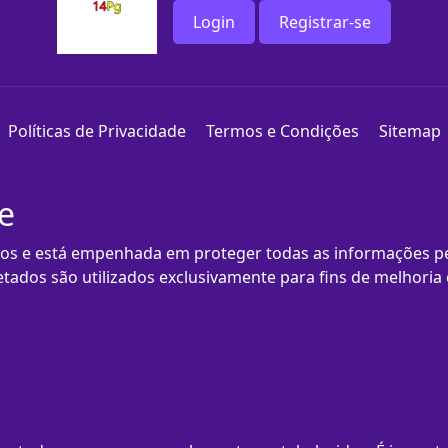
Login
Registrar-se
Políticas de Privacidade
Termos e Condições
Sitemap
de
rios e está empenhada em proteger todas as informações p
tados são utilizados exclusivamente para fins de melhoria