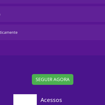
a
aticamente
SEGUIR AGORA
Acessos