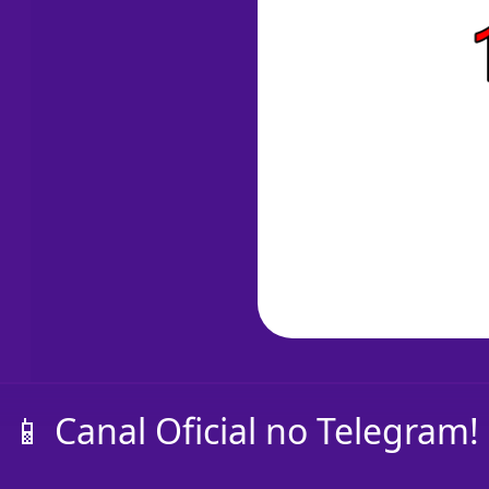
📱 Canal Oficial no Telegram!