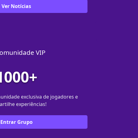
Ver Notícias
Comunidade VIP
1000+
unidade exclusiva de jogadores e
rtilhe experiências!
Entrar Grupo