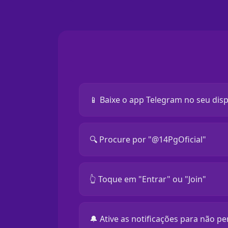
📱 Baixe o app Telegram no seu disp
🔍 Procure por "@14PgOficial"
👆 Toque em "Entrar" ou "Join"
🔔 Ative as notificações para não p