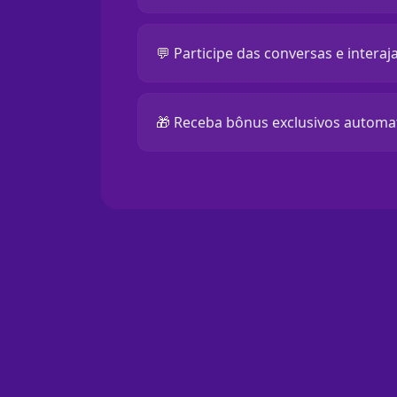
💬 Participe das conversas e interaj
🎁 Receba bônus exclusivos autom