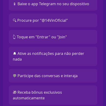
📱 Baixe o app Telegram no seu dispositivo
🔍 Procure por "@14VinOficial"
👆 Toque em "Entrar" ou "Join"
🔔 Ative as notificações para não perder
nada
💬 Participe das conversas e interaja
🎁 Receba bônus exclusivos
automaticamente