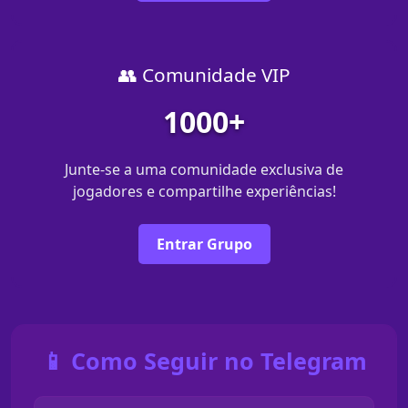
👥 Comunidade VIP
1000+
Junte-se a uma comunidade exclusiva de
jogadores e compartilhe experiências!
Entrar Grupo
📱 Como Seguir no Telegram