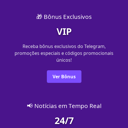
🎁 Bônus Exclusivos
VIP
Receba bônus exclusivos do Telegram,
promoções especiais e códigos promocionais
únicos!
Ver Bônus
📢 Notícias em Tempo Real
24/7