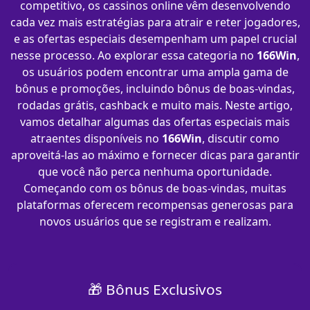
competitivo, os cassinos online vêm desenvolvendo
cada vez mais estratégias para atrair e reter jogadores,
e as ofertas especiais desempenham um papel crucial
nesse processo. Ao explorar essa categoria no
166Win
,
os usuários podem encontrar uma ampla gama de
bônus e promoções, incluindo bônus de boas-vindas,
rodadas grátis, cashback e muito mais. Neste artigo,
vamos detalhar algumas das ofertas especiais mais
atraentes disponíveis no
166Win
, discutir como
aproveitá-las ao máximo e fornecer dicas para garantir
que você não perca nenhuma oportunidade.
Começando com os bônus de boas-vindas, muitas
plataformas oferecem recompensas generosas para
novos usuários que se registram e realizam.
🎁 Bônus Exclusivos