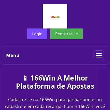
Login
Registrar-se
Menu
📱 166Win A Melhor
Plataforma de Apostas
Cadastre-se na 166Win para ganhar bônus no
cadastro e em cada recarga. Com a 166Win, você