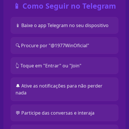
📱 Como Seguir no Telegram
📱 Baixe o app Telegram no seu dispositivo
🔍 Procure por "@1977WinOficial"
👆 Toque em "Entrar" ou "Join"
🔔 Ative as notificações para não perder
nada
💬 Participe das conversas e interaja