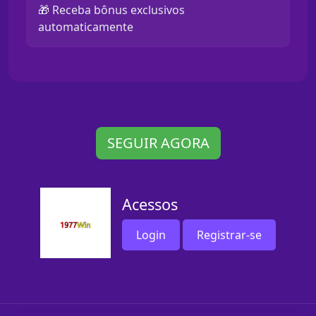
🎁 Receba bônus exclusivos
automaticamente
SEGUIR AGORA
Acessos
Login
Registrar-se