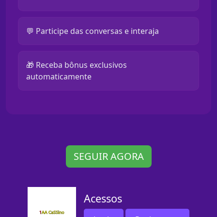
💬 Participe das conversas e interaja
🎁 Receba bônus exclusivos
automaticamente
SEGUIR AGORA
Acessos