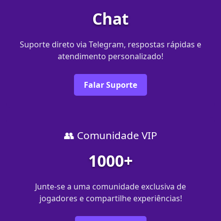
Chat
Suporte direto via Telegram, respostas rápidas e
atendimento personalizado!
Falar Suporte
👥 Comunidade VIP
1000+
Junte-se a uma comunidade exclusiva de
jogadores e compartilhe experiências!