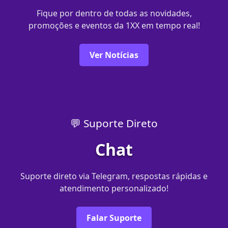
Fique por dentro de todas as novidades,
promoções e eventos da 1XX em tempo real!
Ver Notícias
💬 Suporte Direto
Chat
Suporte direto via Telegram, respostas rápidas e
atendimento personalizado!
Falar Suporte