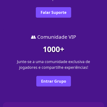
Falar Suporte
👥 Comunidade VIP
1000+
Junte-se a uma comunidade exclusiva de
jogadores e compartilhe experiências!
Entrar Grupo