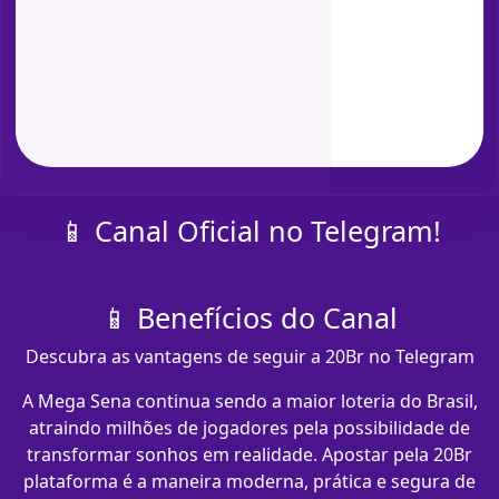
📱 Canal Oficial no Telegram!
📱 Benefícios do Canal
Descubra as vantagens de seguir a 20Br no Telegram
A Mega Sena continua sendo a maior loteria do Brasil,
atraindo milhões de jogadores pela possibilidade de
transformar sonhos em realidade. Apostar pela 20Br
plataforma é a maneira moderna, prática e segura de