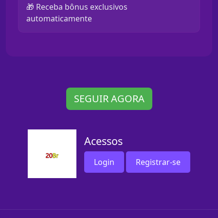
🎁 Receba bônus exclusivos
automaticamente
SEGUIR AGORA
Acessos
Login
Registrar-se