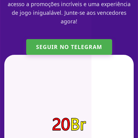
acesso a promoções incríveis e uma experiência
de jogo inigualável. Junte-se aos vencedores
agora!
SEGUIR NO TELEGRAM