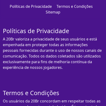
Políticas de Privacidade
Termos e Condições
Sitemap
Políticas de Privacidade
A 20Br valoriza a privacidade de seus usuários e está
empenhada em proteger todas as informações
pessoais fornecidas durante o uso de nossos canais de
comunicação. Todos os dados coletados são utilizados
exclusivamente para fins de melhoria contínua da
experiência de nossos jogadores.
Termos e Condições
Os usuários da 20Br concordam em respeitar todas as