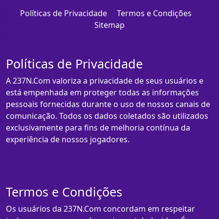
Políticas de Privacidade
Termos e Condições
Sitemap
Políticas de Privacidade
A 237N.Com valoriza a privacidade de seus usuários e
está empenhada em proteger todas as informações
pessoais fornecidas durante o uso de nossos canais de
comunicação. Todos os dados coletados são utilizados
exclusivamente para fins de melhoria contínua da
experiência de nossos jogadores.
Termos e Condições
Os usuários da 237N.Com concordam em respeitar