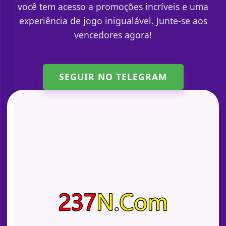
você tem acesso a promoções incríveis e uma
experiência de jogo inigualável. Junte-se aos
vencedores agora!
SEGUIR NO TELEGRAM