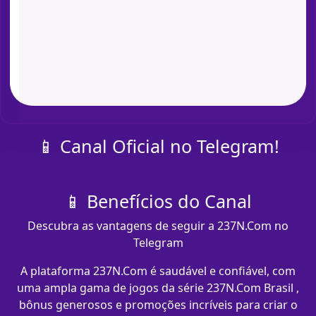
📱 Canal Oficial no Telegram!
📱 Benefícios do Canal
Descubra as vantagens de seguir a 237N.Com no
Telegram
A plataforma 237N.Com é saudável e confiável, com
uma ampla gama de jogos da série 237N.Com Brasil ,
bônus generosos e promoções incríveis para criar o