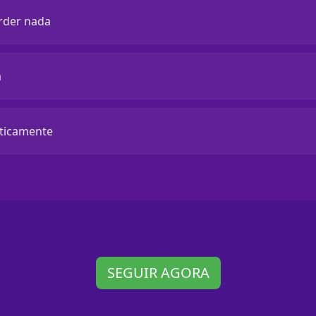
erder nada
a
aticamente
SEGUIR AGORA