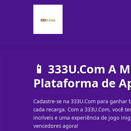
📱 333U.Com A M
Plataforma de A
Cadastre-se na 333U.Com para ganhar 
cada recarga. Com a 333U.Com, você t
incríveis e uma experiência de jogo inig
vencedores agora!