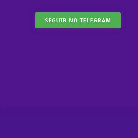
SEGUIR NO TELEGRAM