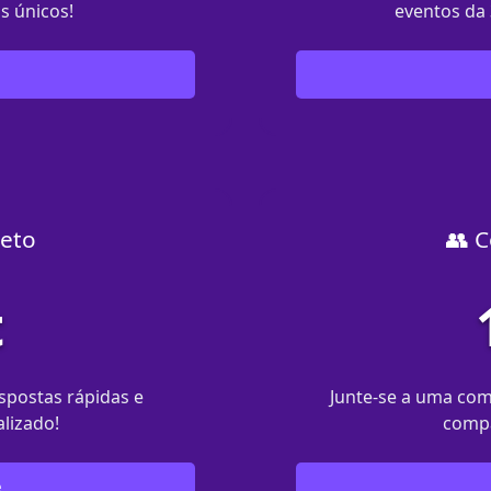
s únicos!
eventos da
reto
👥 
t
espostas rápidas e
Junte-se a uma com
lizado!
compa
e