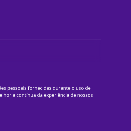
es pessoais fornecidas durante o uso de
elhoria contínua da experiência de nossos