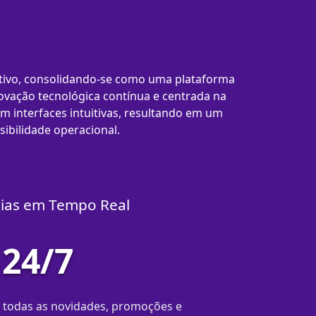
ativo, consolidando-se como uma plataforma
ovação tecnológica contínua e centrada na
m interfaces intuitivas, resultando em um
ibilidade operacional.
cias em Tempo Real
24/7
e todas as novidades, promoções e