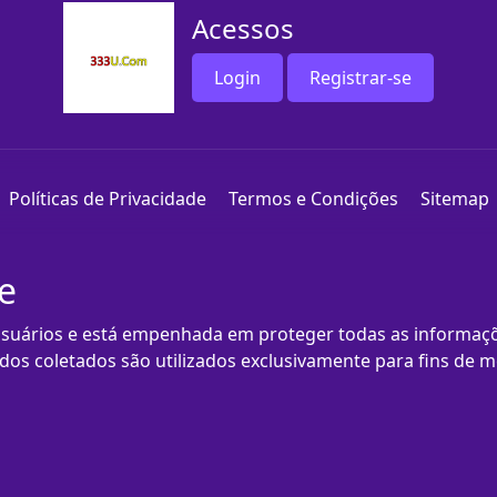
Acessos
Login
Registrar-se
Políticas de Privacidade
Termos e Condições
Sitemap
de
 usuários e está empenhada em proteger todas as informaçõ
os coletados são utilizados exclusivamente para fins de m