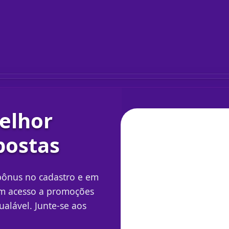
elhor
postas
bônus no cadastro e em
em acesso a promoções
ualável. Junte-se aos