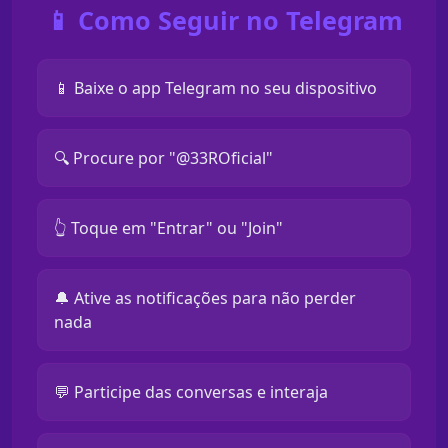
📱 Como Seguir no Telegram
📱 Baixe o app Telegram no seu dispositivo
🔍 Procure por "@33ROficial"
👆 Toque em "Entrar" ou "Join"
🔔 Ative as notificações para não perder
nada
💬 Participe das conversas e interaja