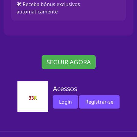
🎁 Receba bônus exclusivos
automaticamente
SEGUIR AGORA
Acessos
Login
Registrar-se