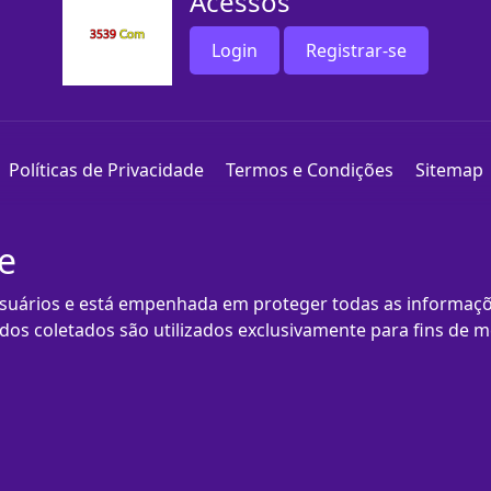
Acessos
Login
Registrar-se
Políticas de Privacidade
Termos e Condições
Sitemap
de
 usuários e está empenhada em proteger todas as informaçõ
os coletados são utilizados exclusivamente para fins de m