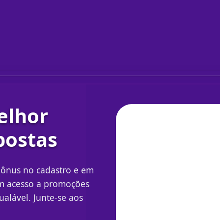
elhor
postas
bônus no cadastro e em
em acesso a promoções
ualável. Junte-se aos