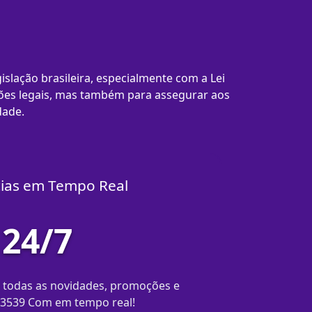
slação brasileira, especialmente com a Lei
nções legais, mas também para assegurar aos
dade.
cias em Tempo Real
24/7
e todas as novidades, promoções e
 3539 Com em tempo real!