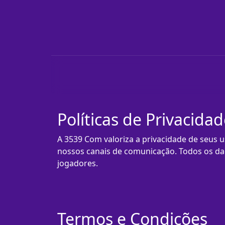
Políticas de Privacida
A 3539 Com valoriza a privacidade de seus
nossos canais de comunicação. Todos os dad
jogadores.
Termos e Condições