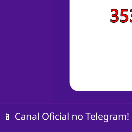
📱 Canal Oficial no Telegram!