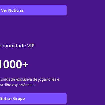
Ver Notícias
Comunidade VIP
1000+
unidade exclusiva de jogadores e
rtilhe experiências!
Entrar Grupo