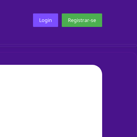
Login
Registrar-se