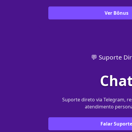
Ver Bônus
💬 Suporte Di
Cha
Suporte direto via Telegram, r
atendimento persona
Falar Suport