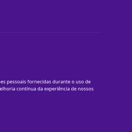
es pessoais fornecidas durante o uso de
elhoria contínua da experiência de nossos