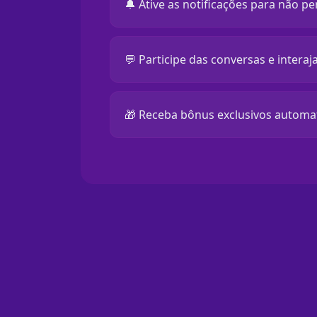
🔔 Ative as notificações para não p
💬 Participe das conversas e interaj
🎁 Receba bônus exclusivos autom