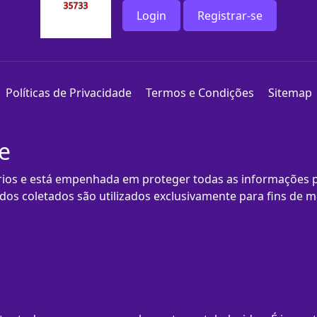
Login
Registrar-se
Políticas de Privacidade
Termos e Condições
Sitemap
de
ários e está empenhada em proteger todas as informações 
os coletados são utilizados exclusivamente para fins de m