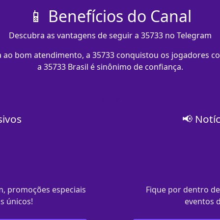
📱 Benefícios do Canal
Descubra as vantagens de seguir a 35733 no Telegram
o bom atendimento, a 35733 conquistou os jogadores com
a 35733 Brasil é sinônimo de confiança.
sivos
📢 Notí
m, promoções especiais
Fique por dentro d
s únicos!
eventos 