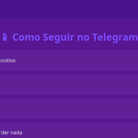
📱 Como Seguir no Telegram
ositivo
erder nada