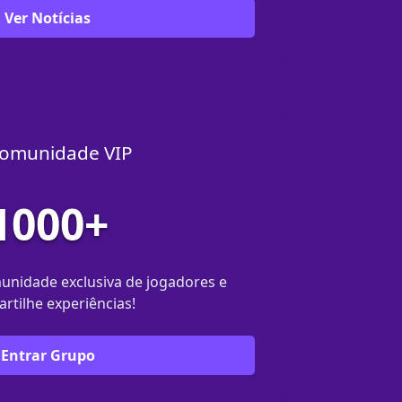
Ver Notícias
Comunidade VIP
1000+
unidade exclusiva de jogadores e
rtilhe experiências!
Entrar Grupo