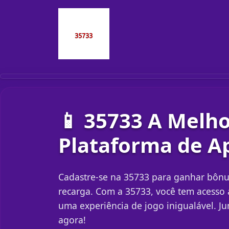
📱 35733 A Melh
Plataforma de A
Cadastre-se na 35733 para ganhar bônu
recarga. Com a 35733, você tem acesso 
uma experiência de jogo inigualável. J
agora!