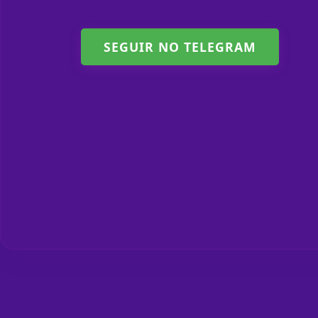
SEGUIR NO TELEGRAM