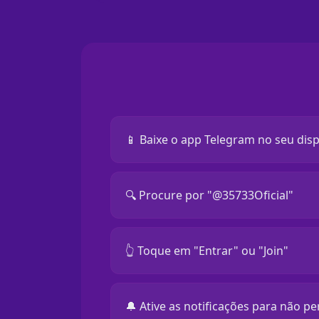
📱 Baixe o app Telegram no seu disp
🔍 Procure por "@35733Oficial"
👆 Toque em "Entrar" ou "Join"
🔔 Ative as notificações para não p