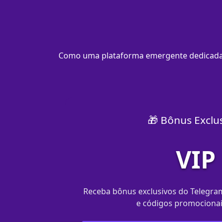
Como uma plataforma emergente dedicada a
🎁 Bônus Exclu
VIP
Receba bônus exclusivos do Telegra
e códigos promocionai