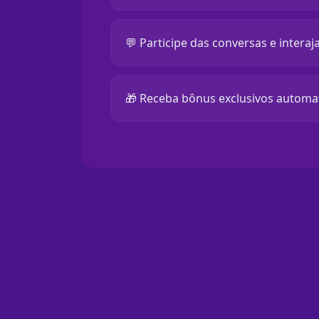
💬 Participe das conversas e interaj
🎁 Receba bônus exclusivos autom