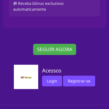
🎁 Receba bônus exclusivos
automaticamente
SEGUIR AGORA
Acessos
Login
Registrar-se