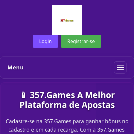
Login
Registrar-se
Menu
📱 357.Games A Melhor
Plataforma de Apostas
Cadastre-se na 357.Games para ganhar bônus no
cadastro e em cada recarga. Com a 357.Games,