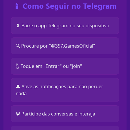
📱 Como Seguir no Telegram
📱 Baixe o app Telegram no seu dispositivo
🔍 Procure por "@357.GamesOficial"
👆 Toque em "Entrar" ou "Join"
🔔 Ative as notificações para não perder
nada
💬 Participe das conversas e interaja