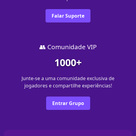
Falar Suporte
👥 Comunidade VIP
1000+
Junte-se a uma comunidade exclusiva de
jogadores e compartilhe experiências!
Entrar Grupo