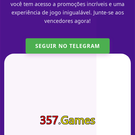
você tem acesso a promoções incríveis e uma
experiência de jogo inigualável. Junte-se aos
vencedores agora!
SEGUIR NO TELEGRAM