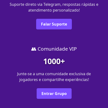
Suporte direto via Telegram, respostas rápidas e
atendimento personalizado!
Falar Suporte
👥 Comunidade VIP
1000+
Junte-se a uma comunidade exclusiva de
jogadores e compartilhe experiências!
Entrar Grupo