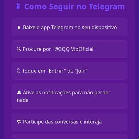
📱 Como Seguir no Telegram
📱 Baixe o app Telegram no seu dispositivo
🔍 Procure por "@3QQ VipOficial"
👆 Toque em "Entrar" ou "Join"
🔔 Ative as notificações para não perder
nada
💬 Participe das conversas e interaja