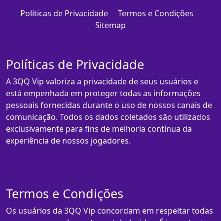
Políticas de Privacidade
Termos e Condições
Sitemap
Políticas de Privacidade
A 3QQ Vip valoriza a privacidade de seus usuários e
está empenhada em proteger todas as informações
pessoais fornecidas durante o uso de nossos canais de
comunicação. Todos os dados coletados são utilizados
exclusivamente para fins de melhoria contínua da
experiência de nossos jogadores.
Termos e Condições
Os usuários da 3QQ Vip concordam em respeitar todas