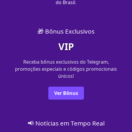
do Brasil.
🎁 Bônus Exclusivos
VIP
Receba bônus exclusivos do Telegram,
promoções especiais e códigos promocionais
únicos!
Ver Bônus
📢 Notícias em Tempo Real