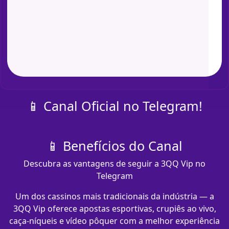
📱 Canal Oficial no Telegram!
📱 Benefícios do Canal
Descubra as vantagens de seguir a 3QQ Vip no
Telegram
Um dos cassinos mais tradicionais da indústria — a
3QQ Vip oferece apostas esportivas, crupiês ao vivo,
caça-níqueis e vídeo pôquer com a melhor experiência