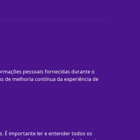
formações pessoais fornecidas durante o
ns de melhoria contínua da experiência de
. É importante ler e entender todos os