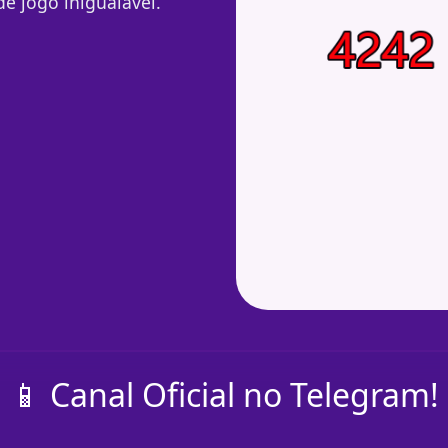
e jogo inigualável.
📱 Canal Oficial no Telegram!