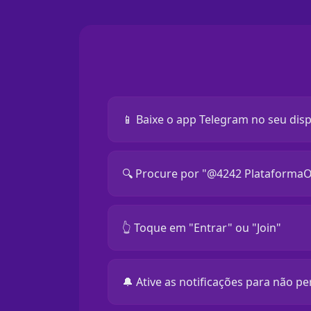
📱 Baixe o app Telegram no seu disp
🔍 Procure por "@4242 PlataformaOf
👆 Toque em "Entrar" ou "Join"
🔔 Ative as notificações para não p