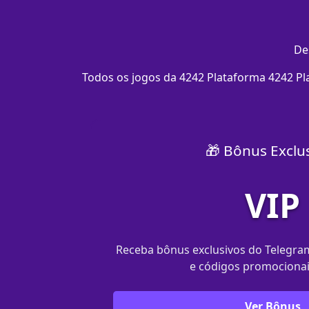
De
Todos os jogos da 4242 Plataforma 4242 Pl
🎁 Bônus Exclu
VIP
Receba bônus exclusivos do Telegra
e códigos promocionai
Ver Bônus