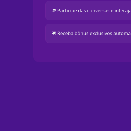
💬 Participe das conversas e interaj
🎁 Receba bônus exclusivos autom