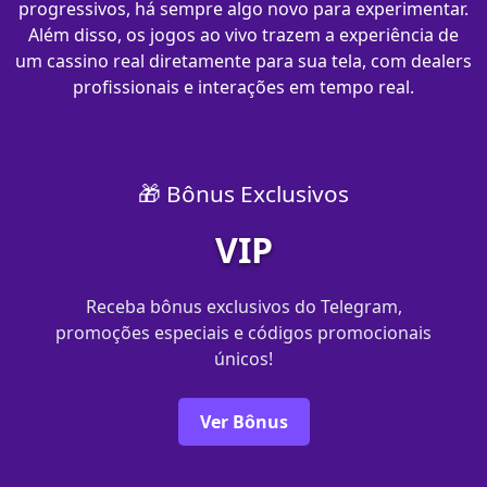
progressivos, há sempre algo novo para experimentar.
Além disso, os jogos ao vivo trazem a experiência de
um cassino real diretamente para sua tela, com dealers
profissionais e interações em tempo real.
🎁 Bônus Exclusivos
VIP
Receba bônus exclusivos do Telegram,
promoções especiais e códigos promocionais
únicos!
Ver Bônus