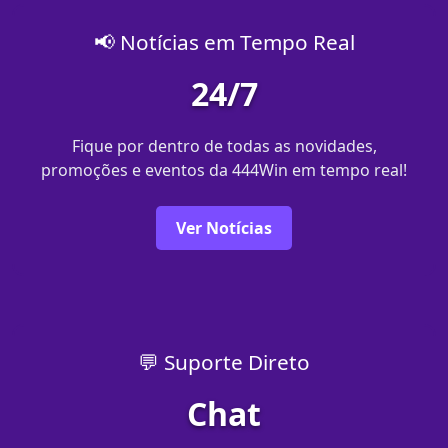
📢 Notícias em Tempo Real
24/7
Fique por dentro de todas as novidades,
promoções e eventos da 444Win em tempo real!
Ver Notícias
💬 Suporte Direto
Chat