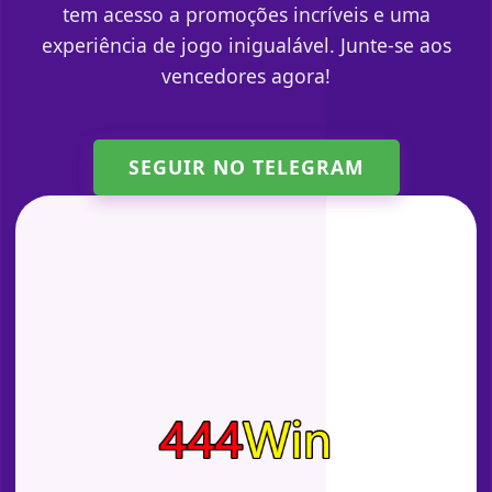
tem acesso a promoções incríveis e uma
experiência de jogo inigualável. Junte-se aos
vencedores agora!
SEGUIR NO TELEGRAM