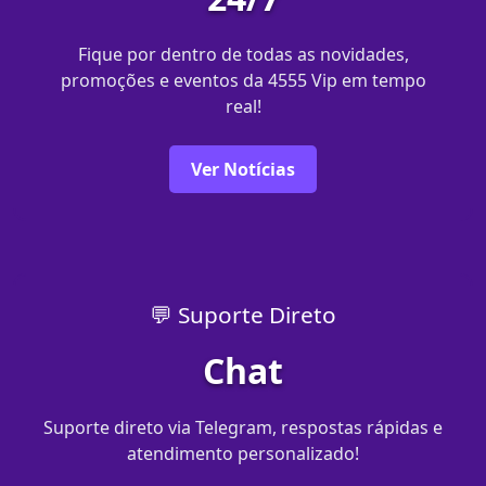
Fique por dentro de todas as novidades,
promoções e eventos da 4555 Vip em tempo
real!
Ver Notícias
💬 Suporte Direto
Chat
Suporte direto via Telegram, respostas rápidas e
atendimento personalizado!