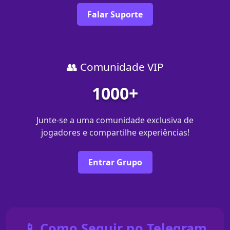
Falar Suporte
👥 Comunidade VIP
1000+
Junte-se a uma comunidade exclusiva de
jogadores e compartilhe experiências!
Entrar Grupo
📱 Como Seguir no Telegram