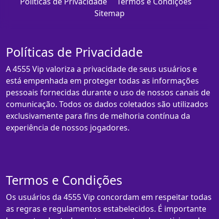
Políticas de Privacidade
Termos e Condições
Sitemap
Políticas de Privacidade
A 4555 Vip valoriza a privacidade de seus usuários e
está empenhada em proteger todas as informações
pessoais fornecidas durante o uso de nossos canais de
comunicação. Todos os dados coletados são utilizados
exclusivamente para fins de melhoria contínua da
experiência de nossos jogadores.
Termos e Condições
Os usuários da 4555 Vip concordam em respeitar todas
as regras e regulamentos estabelecidos. É importante