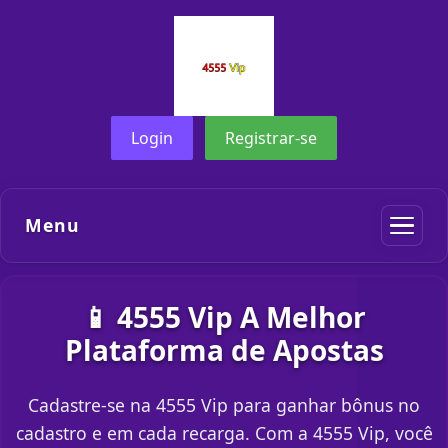
Login
Registrar-se
Menu
📱 4555 Vip A Melhor
Plataforma de Apostas
Cadastre-se na 4555 Vip para ganhar bônus no
cadastro e em cada recarga. Com a 4555 Vip, você