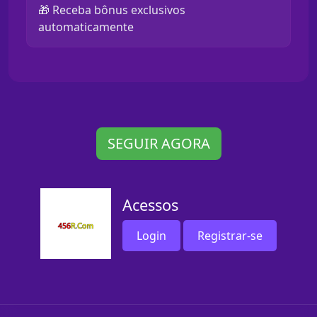
🎁 Receba bônus exclusivos
automaticamente
SEGUIR AGORA
Acessos
Login
Registrar-se