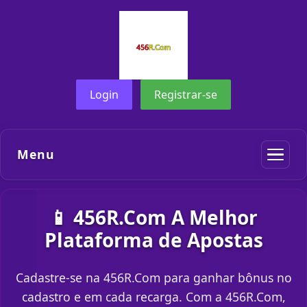
Login
Registrar-se
Menu
📱 456R.Com A Melhor
Plataforma de Apostas
Cadastre-se na 456R.Com para ganhar bônus no
cadastro e em cada recarga. Com a 456R.Com,