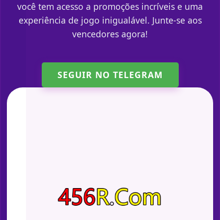
você tem acesso a promoções incríveis e uma
experiência de jogo inigualável. Junte-se aos
vencedores agora!
SEGUIR NO TELEGRAM