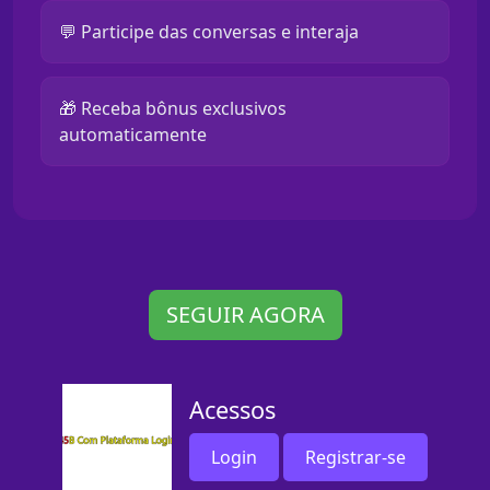
💬 Participe das conversas e interaja
🎁 Receba bônus exclusivos
automaticamente
SEGUIR AGORA
Acessos
Login
Registrar-se