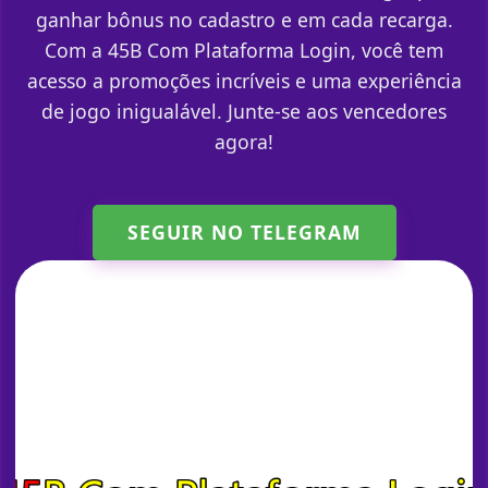
ganhar bônus no cadastro e em cada recarga.
Com a 45B Com Plataforma Login, você tem
acesso a promoções incríveis e uma experiência
de jogo inigualável. Junte-se aos vencedores
agora!
SEGUIR NO TELEGRAM