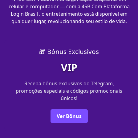
celular e computador — com a 45B Com Plataforma
Login Brasil , o entretenimento está disponível em
qualquer lugar, revolucionando seu estilo de vida.
🎁 Bônus Exclusivos
VIP
Receba bônus exclusivos do Telegram,
promoções especiais e códigos promocionais
únicos!
Ver Bônus