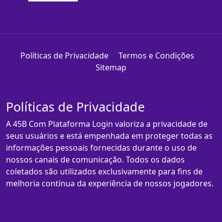
Políticas de Privacidade
Termos e Condições
Sitemap
Políticas de Privacidade
A 45B Com Plataforma Login valoriza a privacidade de
seus usuários e está empenhada em proteger todas as
informações pessoais fornecidas durante o uso de
nossos canais de comunicação. Todos os dados
coletados são utilizados exclusivamente para fins de
melhoria contínua da experiência de nossos jogadores.