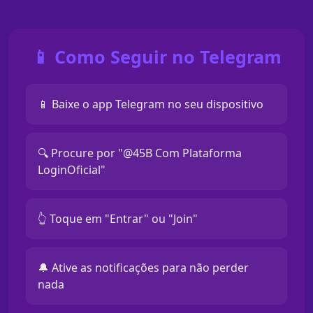
📱 Como Seguir no Telegram
📱 Baixe o app Telegram no seu dispositivo
🔍 Procure por "@45B Com Plataforma
LoginOficial"
👆 Toque em "Entrar" ou "Join"
🔔 Ative as notificações para não perder
nada