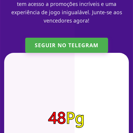
tem acesso a promoções incríveis e uma
experiência de jogo inigualável. Junte-se aos
vencedores agora!
SEGUIR NO TELEGRAM