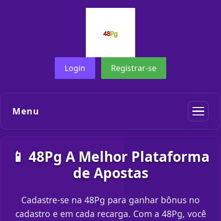
Login
Registrar-se
Menu
📱 48Pg A Melhor Plataforma
de Apostas
Cadastre-se na 48Pg para ganhar bônus no
cadastro e em cada recarga. Com a 48Pg, você