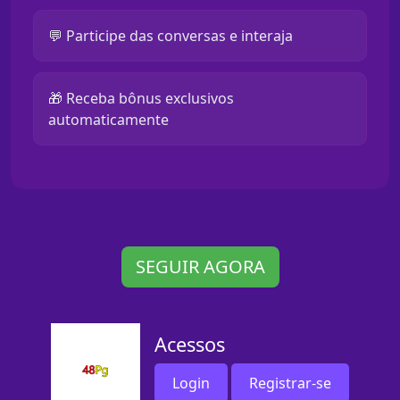
💬 Participe das conversas e interaja
🎁 Receba bônus exclusivos
automaticamente
SEGUIR AGORA
Acessos
Login
Registrar-se