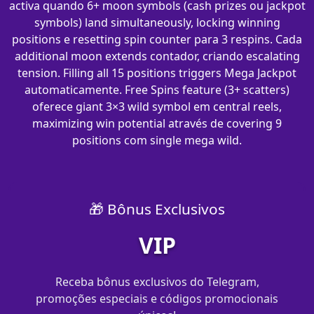
activa quando 6+ moon symbols (cash prizes ou jackpot
symbols) land simultaneously, locking winning
positions e resetting spin counter para 3 respins. Cada
additional moon extends contador, criando escalating
tension. Filling all 15 positions triggers Mega Jackpot
automaticamente. Free Spins feature (3+ scatters)
oferece giant 3×3 wild symbol em central reels,
maximizing win potential através de covering 9
positions com single mega wild.
🎁 Bônus Exclusivos
VIP
Receba bônus exclusivos do Telegram,
promoções especiais e códigos promocionais