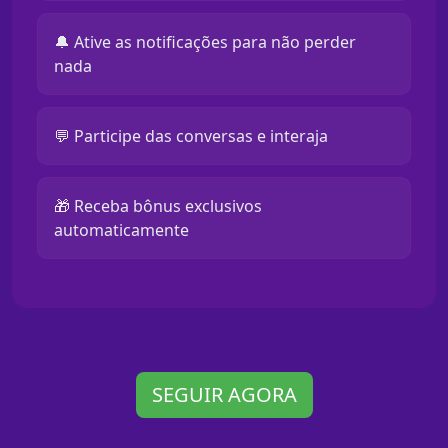
🔔 Ative as notificações para não perder
nada
💬 Participe das conversas e interaja
🎁 Receba bônus exclusivos
automaticamente
SEGUIR AGORA