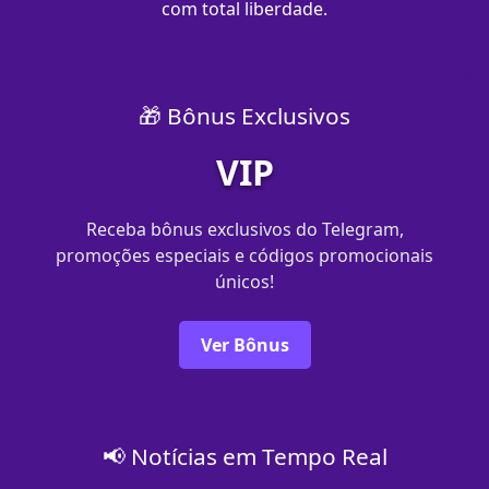
com total liberdade.
🎁 Bônus Exclusivos
VIP
Receba bônus exclusivos do Telegram,
promoções especiais e códigos promocionais
únicos!
Ver Bônus
📢 Notícias em Tempo Real