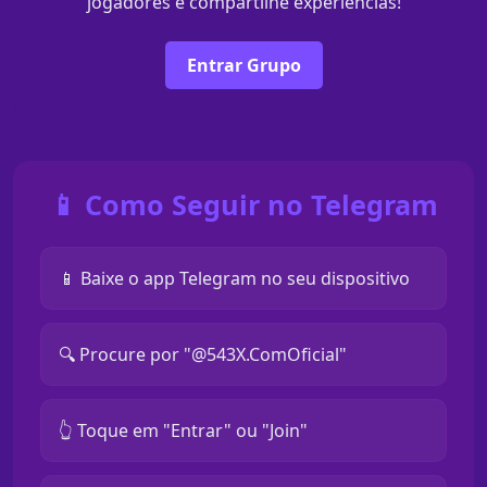
jogadores e compartilhe experiências!
Entrar Grupo
📱 Como Seguir no Telegram
📱 Baixe o app Telegram no seu dispositivo
🔍 Procure por "@543X.ComOficial"
👆 Toque em "Entrar" ou "Join"