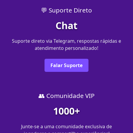
💬 Suporte Direto
Chat
Suporte direto via Telegram, respostas rápidas e
atendimento personalizado!
Falar Suporte
👥 Comunidade VIP
1000+
Junte-se a uma comunidade exclusiva de