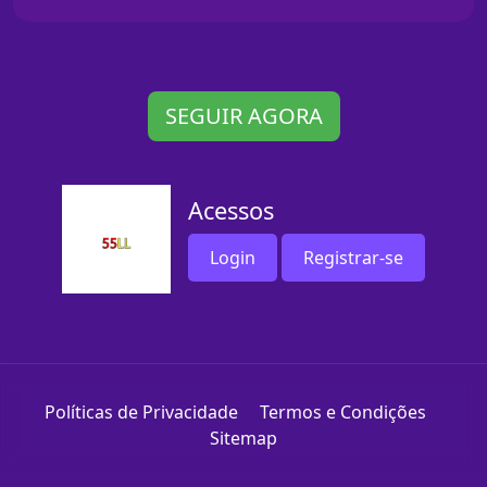
SEGUIR AGORA
Acessos
Login
Registrar-se
Políticas de Privacidade
Termos e Condições
Sitemap