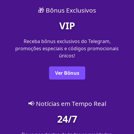
🎁 Bônus Exclusivos
VIP
Receba bônus exclusivos do Telegram,
promoções especiais e códigos promocionais
únicos!
Ver Bônus
📢 Notícias em Tempo Real
24/7