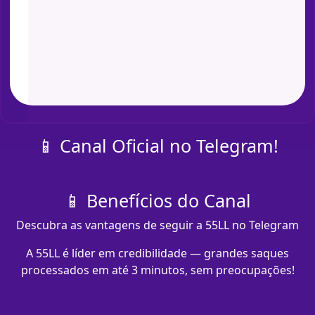
📱 Canal Oficial no Telegram!
📱 Benefícios do Canal
Descubra as vantagens de seguir a 55LL no Telegram
A 55LL é líder em credibilidade — grandes saques
processados em até 3 minutos, sem preocupações!