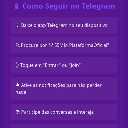
📱 Como Seguir no Telegram
📱 Baixe o app Telegram no seu dispositivo
🔍 Procure por "@55MM PlataformaOficial"
👆 Toque em "Entrar" ou "Join"
🔔 Ative as notificações para não perder
nada
💬 Participe das conversas e interaja