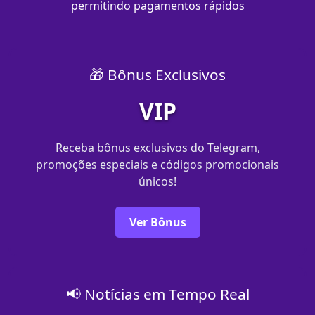
permitindo pagamentos rápidos
🎁 Bônus Exclusivos
VIP
Receba bônus exclusivos do Telegram,
promoções especiais e códigos promocionais
únicos!
Ver Bônus
📢 Notícias em Tempo Real