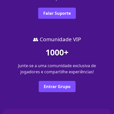
Falar Suporte
👥 Comunidade VIP
1000+
Junte-se a uma comunidade exclusiva de
jogadores e compartilhe experiências!
Entrar Grupo