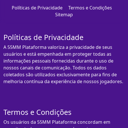
Políticas de Privacidade
Termos e Condições
Sitemap
Políticas de Privacidade
A 55MM Plataforma valoriza a privacidade de seus
usuários e está empenhada em proteger todas as
informações pessoais fornecidas durante o uso de
nossos canais de comunicação. Todos os dados
coletados são utilizados exclusivamente para fins de
melhoria contínua da experiência de nossos jogadores.
Termos e Condições
Os usuários da 55MM Plataforma concordam em