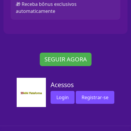
🎁 Receba bônus exclusivos
automaticamente
SEGUIR AGORA
Acessos
Login
Registrar-se