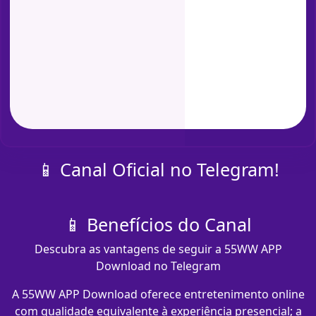
📱 Canal Oficial no Telegram!
📱 Benefícios do Canal
Descubra as vantagens de seguir a 55WW APP
Download no Telegram
A 55WW APP Download oferece entretenimento online
com qualidade equivalente à experiência presencial; a