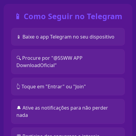
📱 Como Seguir no Telegram
📱 Baixe o app Telegram no seu dispositivo
🔍 Procure por "@55WW APP
DownloadOficial"
👆 Toque em "Entrar" ou "Join"
🔔 Ative as notificações para não perder
nada