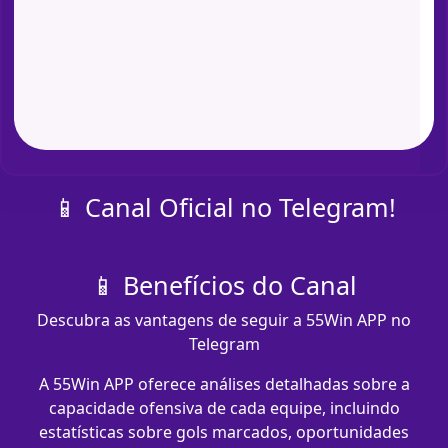
📱 Canal Oficial no Telegram!
📱 Benefícios do Canal
Descubra as vantagens de seguir a 55Win APP no
Telegram
A 55Win APP oferece análises detalhadas sobre a
capacidade ofensiva de cada equipe, incluindo
estatísticas sobre gols marcados, oportunidades