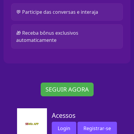
💬 Participe das conversas e interaja
🎁 Receba bônus exclusivos
automaticamente
SEGUIR AGORA
Acessos
Login
Registrar-se