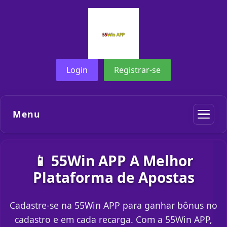
Login
Registrar-se
Menu
📱 55Win APP A Melhor
Plataforma de Apostas
Cadastre-se na 55Win APP para ganhar bônus no
cadastro e em cada recarga. Com a 55Win APP,