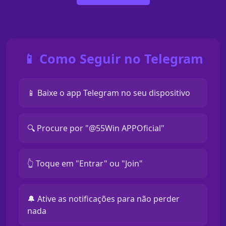
📱 Como Seguir no Telegram
📱 Baixe o app Telegram no seu dispositivo
🔍 Procure por "@55Win APPOficial"
👆 Toque em "Entrar" ou "Join"
🔔 Ative as notificações para não perder
nada