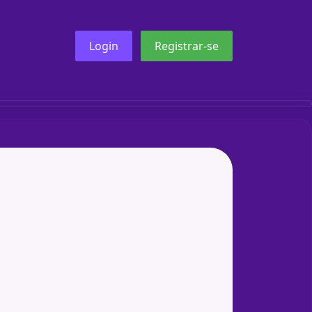
Login
Registrar-se