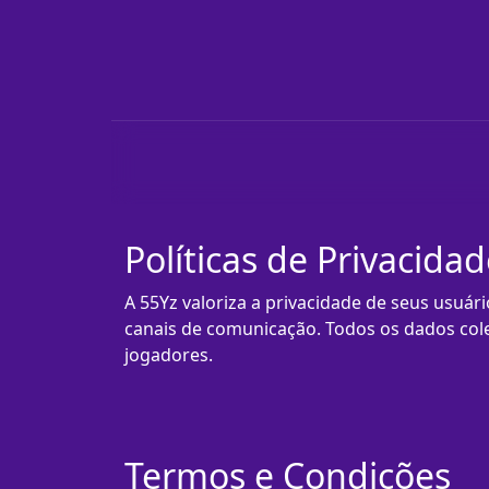
Políticas de Privacida
A 55Yz valoriza a privacidade de seus usuá
canais de comunicação. Todos os dados cole
jogadores.
Termos e Condições