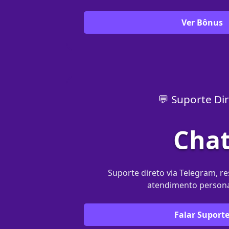
Ver Bônus
💬 Suporte Di
Cha
Suporte direto via Telegram, r
atendimento persona
Falar Suport