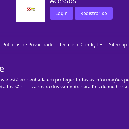
Acessos
Login
Registrar-se
Políticas de Privacidade
Termos e Condições
Sitemap
de
rios e está empenhada em proteger todas as informações p
tados são utilizados exclusivamente para fins de melhoria