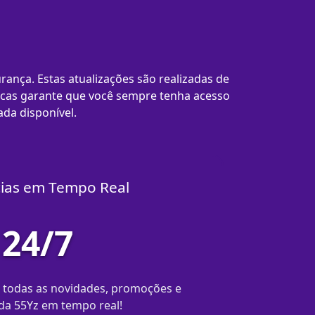
ança. Estas atualizações são realizadas de
icas garante que você sempre tenha acesso
ada disponível.
cias em Tempo Real
24/7
e todas as novidades, promoções e
da 55Yz em tempo real!