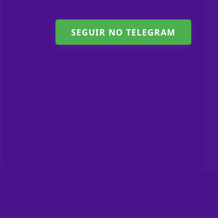
SEGUIR NO TELEGRAM