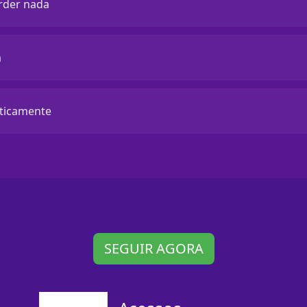
erder nada
a
aticamente
SEGUIR AGORA