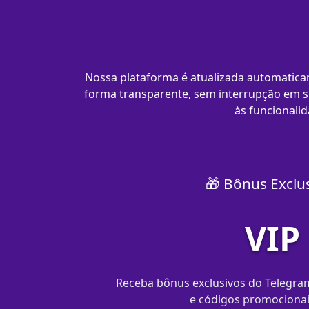
Nossa plataforma é atualizada automaticam
forma transparente, sem interrupção em s
às funcionalid
🎁 Bônus Exclu
VIP
Receba bônus exclusivos do Telegra
e códigos promocionai