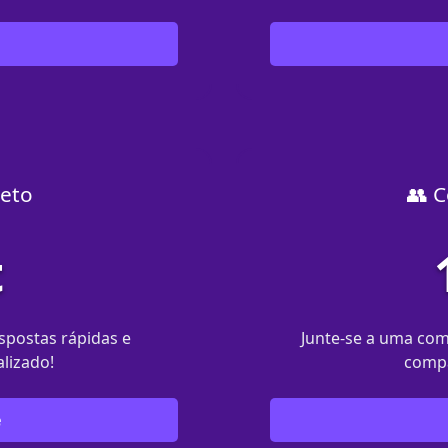
reto
👥 
t
espostas rápidas e
Junte-se a uma com
lizado!
compa
e