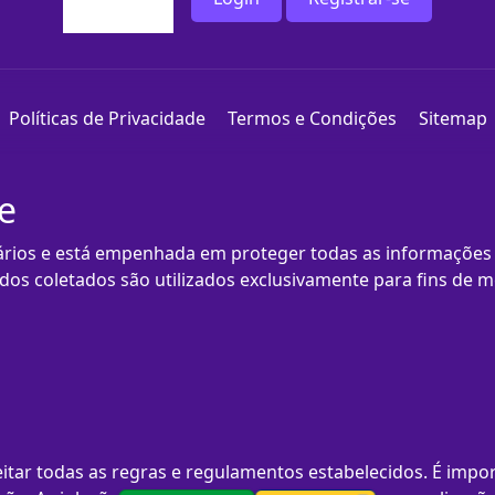
Políticas de Privacidade
Termos e Condições
Sitemap
de
uários e está empenhada em proteger todas as informações
os coletados são utilizados exclusivamente para fins de m
ar todas as regras e regulamentos estabelecidos. É impor