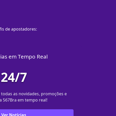
fis de apostadores:
cias em Tempo Real
24/7
e todas as novidades, promoções e
a 567Bra em tempo real!
Ver Notícias