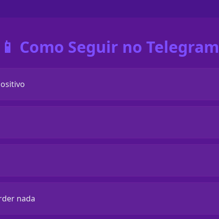
📱 Como Seguir no Telegram
ositivo
erder nada