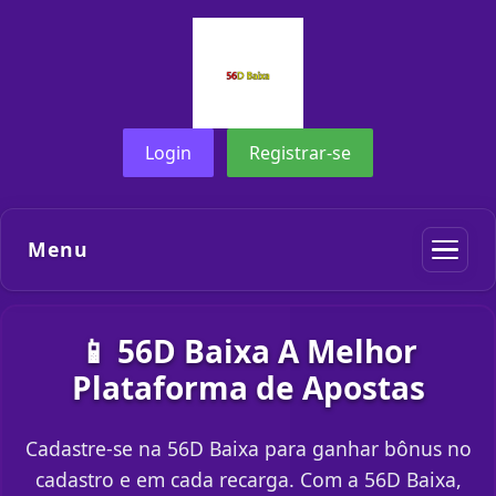
Login
Registrar-se
Menu
📱 56D Baixa A Melhor
Plataforma de Apostas
Cadastre-se na 56D Baixa para ganhar bônus no
cadastro e em cada recarga. Com a 56D Baixa,