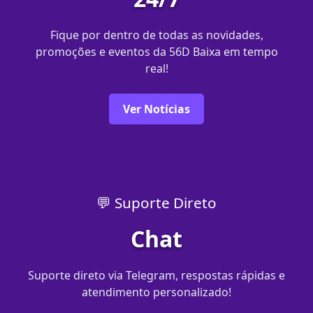
Fique por dentro de todas as novidades,
promoções e eventos da 56D Baixa em tempo
real!
Ver Notícias
💬 Suporte Direto
Chat
Suporte direto via Telegram, respostas rápidas e
atendimento personalizado!