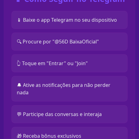
📱 Baixe o app Telegram no seu dispositivo
🔍 Procure por "@56D BaixaOficial"
👆 Toque em "Entrar" ou "Join"
🔔 Ative as notificações para não perder
nada
💬 Participe das conversas e interaja
🎁 Receba bônus exclusivos