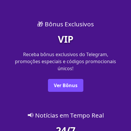
🎁 Bônus Exclusivos
VIP
Receba bônus exclusivos do Telegram,
promoções especiais e códigos promocionais
únicos!
Ver Bônus
📢 Notícias em Tempo Real
24/7