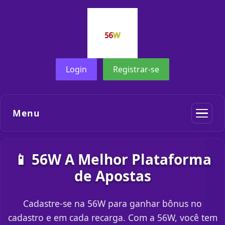
Login
Registrar-se
Menu
📱 56W A Melhor Plataforma
de Apostas
Cadastre-se na 56W para ganhar bônus no
cadastro e em cada recarga. Com a 56W, você tem