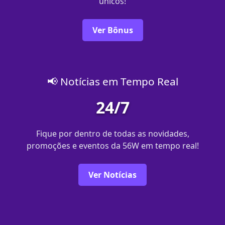
únicos!
Ver Bônus
📢 Notícias em Tempo Real
24/7
Fique por dentro de todas as novidades,
promoções e eventos da 56W em tempo real!
Ver Notícias