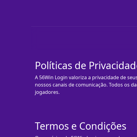
Políticas de Privacida
A 56Win Login valoriza a privacidade de se
nossos canais de comunicação. Todos os dad
jogadores.
Termos e Condições