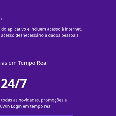
m
o aplicativo e incluem acesso à internet,
 acesso desnecessário a dados pessoais.
cias em Tempo Real
24/7
e todas as novidades, promoções e
56Win Login em tempo real!