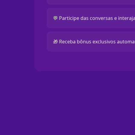
💬 Participe das conversas e interaj
🎁 Receba bônus exclusivos autom