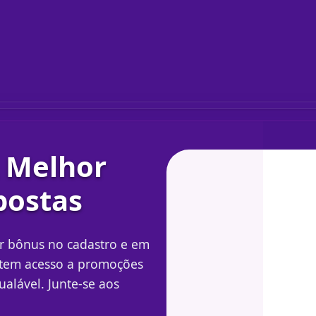
A Melhor
postas
r bônus no cadastro e em
 tem acesso a promoções
ualável. Junte-se aos