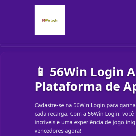
📱 56Win Login 
Plataforma de A
Cadastre-se na 56Win Login para ganha
cada recarga. Com a 56Win Login, você
incríveis e uma experiência de jogo inig
vencedores agora!