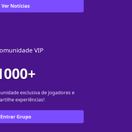
Ver Notícias
Comunidade VIP
1000+
unidade exclusiva de jogadores e
rtilhe experiências!
Entrar Grupo