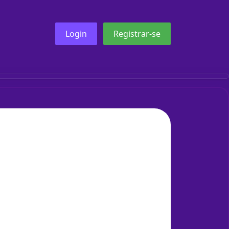
Login
Registrar-se