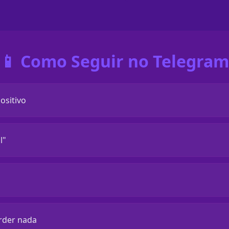
📱 Como Seguir no Telegram
ositivo
l"
erder nada