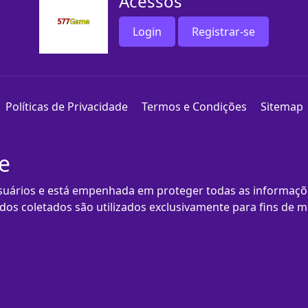
Acessos
Login
Registrar-se
Políticas de Privacidade
Termos e Condições
Sitemap
de
usuários e está empenhada em proteger todas as informaçõ
os coletados são utilizados exclusivamente para fins de m