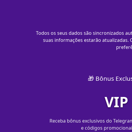
Todos os seus dados são sincronizados aut
suas informações estarão atualizadas. 
prefer
🎁 Bônus Exclu
VIP
Receba bônus exclusivos do Telegra
e códigos promocionai