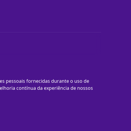
es pessoais fornecidas durante o uso de
elhoria contínua da experiência de nossos