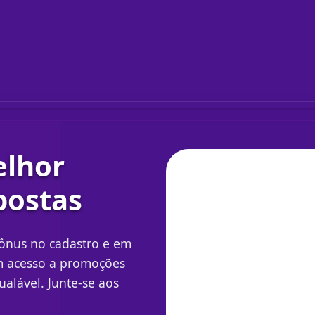
elhor
postas
ônus no cadastro e em
m acesso a promoções
ualável. Junte-se aos