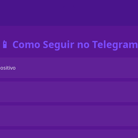
📱 Como Seguir no Telegram
ositivo