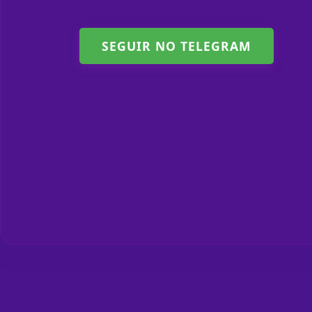
SEGUIR NO TELEGRAM