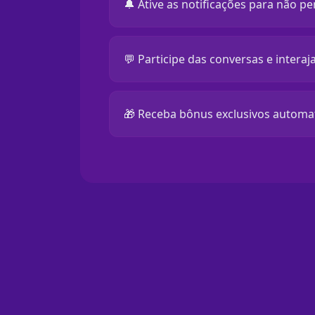
🔔 Ative as notificações para não p
💬 Participe das conversas e interaj
🎁 Receba bônus exclusivos autom