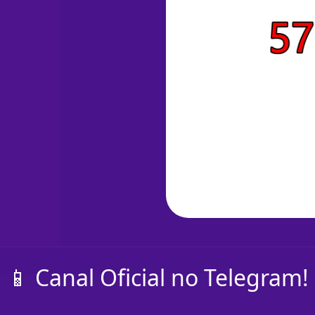
📱 Canal Oficial no Telegram!