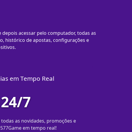
e depois acessar pelo computador, todas as
, histórico de apostas, configurações e
itivos.
cias em Tempo Real
24/7
e todas as novidades, promoções e
 577Game em tempo real!