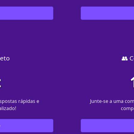
reto
👥 
t
espostas rápidas e
Junte-se a uma com
lizado!
compa
e