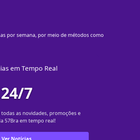
7 dias por semana, por meio de métodos como
cias em Tempo Real
24/7
e todas as novidades, promoções e
da 57Bra em tempo real!
Ver Notícias