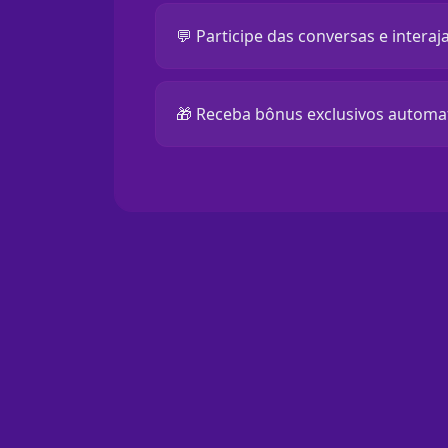
💬 Participe das conversas e interaj
🎁 Receba bônus exclusivos autom