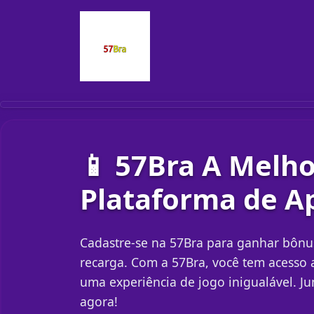
📱 57Bra A Melh
Plataforma de A
Cadastre-se na 57Bra para ganhar bônu
recarga. Com a 57Bra, você tem acesso 
uma experiência de jogo inigualável. J
agora!