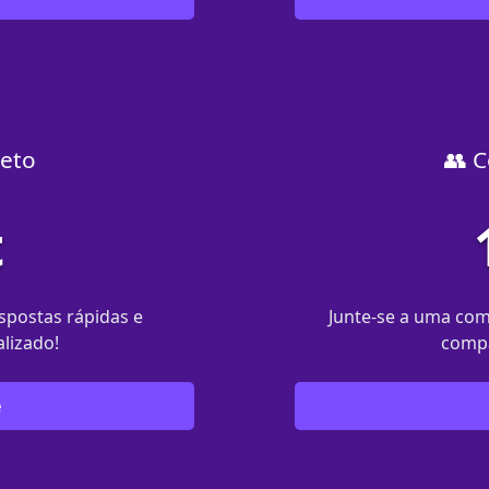
reto
👥 
t
espostas rápidas e
Junte-se a uma com
lizado!
compa
e