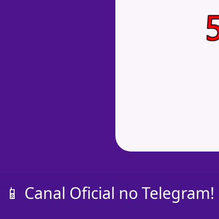
📱 Canal Oficial no Telegram!