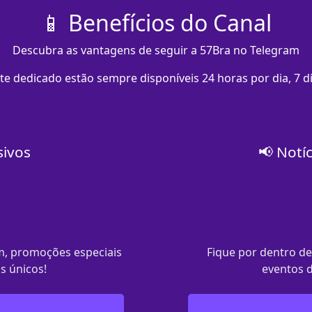
📱 Benefícios do Canal
Descubra as vantagens de seguir a 57Bra no Telegram
rte dedicado estão sempre disponíveis 24 horas por dia, 
sivos
📢 Notí
m, promoções especiais
Fique por dentro d
s únicos!
eventos 