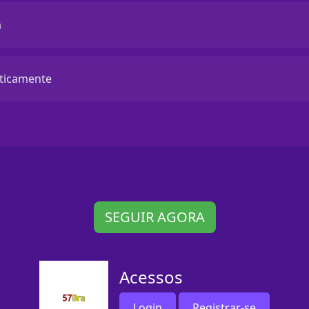
a
aticamente
SEGUIR AGORA
Acessos
Login
Registrar-se