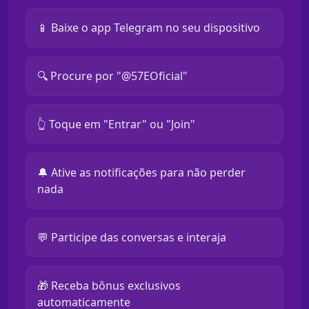
📱 Baixe o app Telegram no seu dispositivo
🔍 Procure por "@57EOficial"
👆 Toque em "Entrar" ou "Join"
🔔 Ative as notificações para não perder
nada
💬 Participe das conversas e interaja
🎁 Receba bônus exclusivos
automaticamente