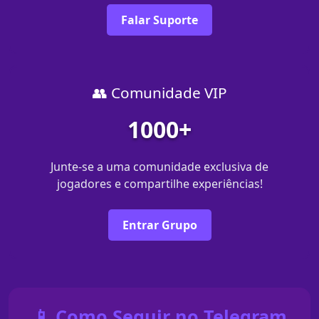
Falar Suporte
👥 Comunidade VIP
1000+
Junte-se a uma comunidade exclusiva de
jogadores e compartilhe experiências!
Entrar Grupo
📱 Como Seguir no Telegram