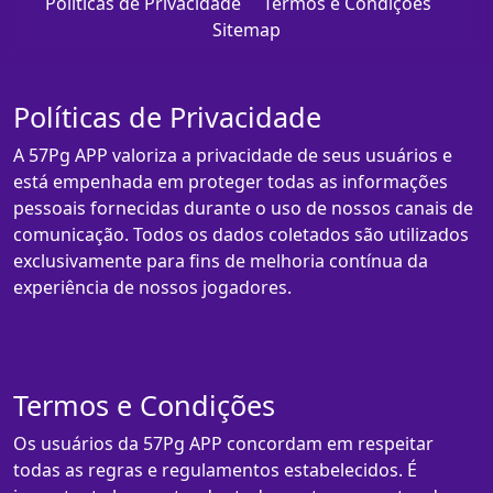
Políticas de Privacidade
Termos e Condições
Sitemap
Políticas de Privacidade
A 57Pg APP valoriza a privacidade de seus usuários e
está empenhada em proteger todas as informações
pessoais fornecidas durante o uso de nossos canais de
comunicação. Todos os dados coletados são utilizados
exclusivamente para fins de melhoria contínua da
experiência de nossos jogadores.
Termos e Condições
Os usuários da 57Pg APP concordam em respeitar
todas as regras e regulamentos estabelecidos. É