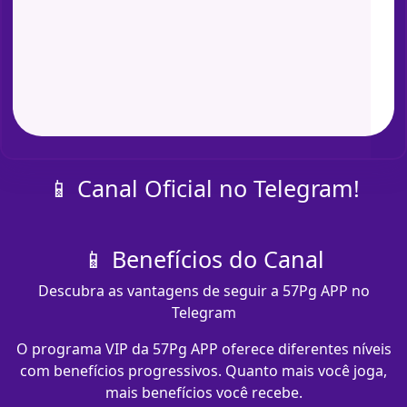
📱 Canal Oficial no Telegram!
📱 Benefícios do Canal
Descubra as vantagens de seguir a 57Pg APP no
Telegram
O programa VIP da 57Pg APP oferece diferentes níveis
com benefícios progressivos. Quanto mais você joga,
mais benefícios você recebe.