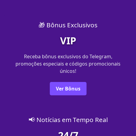
🎁 Bônus Exclusivos
VIP
Receba bônus exclusivos do Telegram,
promoções especiais e códigos promocionais
únicos!
Ver Bônus
📢 Notícias em Tempo Real
24/7