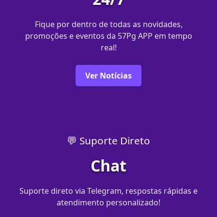
Fique por dentro de todas as novidades,
promoções e eventos da 57Pg APP em tempo
real!
Ver Notícias
💬 Suporte Direto
Chat
Suporte direto via Telegram, respostas rápidas e
atendimento personalizado!