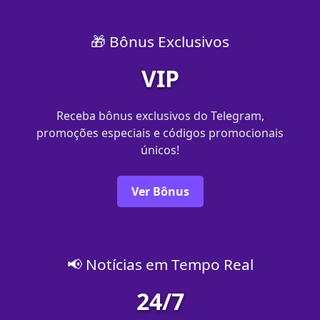
🎁 Bônus Exclusivos
VIP
Receba bônus exclusivos do Telegram,
promoções especiais e códigos promocionais
únicos!
Ver Bônus
📢 Notícias em Tempo Real
24/7