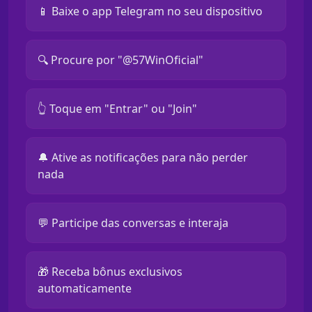
📱 Baixe o app Telegram no seu dispositivo
🔍 Procure por "@57WinOficial"
👆 Toque em "Entrar" ou "Join"
🔔 Ative as notificações para não perder
nada
💬 Participe das conversas e interaja
🎁 Receba bônus exclusivos
automaticamente