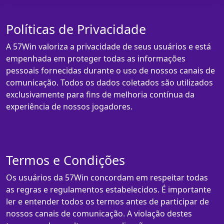
Políticas de Privacidade
A 57Win valoriza a privacidade de seus usuários e está
empenhada em proteger todas as informações
pessoais fornecidas durante o uso de nossos canais de
comunicação. Todos os dados coletados são utilizados
exclusivamente para fins de melhoria contínua da
experiência de nossos jogadores.
Termos e Condições
Os usuários da 57Win concordam em respeitar todas
as regras e regulamentos estabelecidos. É importante
ler e entender todos os termos antes de participar de
nossos canais de comunicação. A violação destes