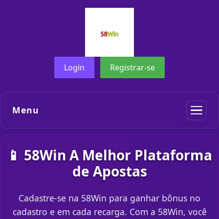
Login
Registrar-se
Menu
📱 58Win A Melhor Plataforma
de Apostas
Cadastre-se na 58Win para ganhar bônus no
cadastro e em cada recarga. Com a 58Win, você