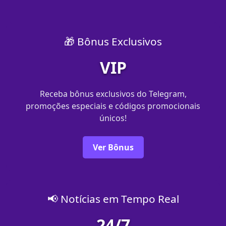
🎁 Bônus Exclusivos
VIP
Receba bônus exclusivos do Telegram,
promoções especiais e códigos promocionais
únicos!
Ver Bônus
📢 Notícias em Tempo Real
24/7