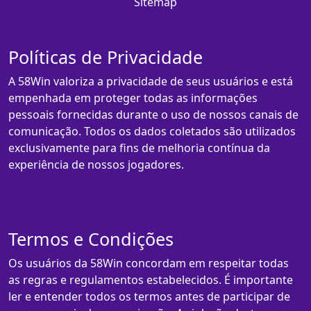
Sitemap
Políticas de Privacidade
A 58Win valoriza a privacidade de seus usuários e está
empenhada em proteger todas as informações
pessoais fornecidas durante o uso de nossos canais de
comunicação. Todos os dados coletados são utilizados
exclusivamente para fins de melhoria contínua da
experiência de nossos jogadores.
Termos e Condições
Os usuários da 58Win concordam em respeitar todas
as regras e regulamentos estabelecidos. É importante
ler e entender todos os termos antes de participar de