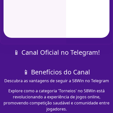
📱 Canal Oficial no Telegram!
📱 Benefícios do Canal
Descubra as vantagens de seguir a 58Win no Telegram
Explore como a categoria 'Torneios' no 58Win está
revolucionando a experiência de jogos online,
promovendo competição saudável e comunidade entre
jogadores.