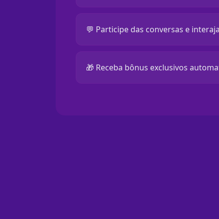
💬 Participe das conversas e interaj
🎁 Receba bônus exclusivos autom