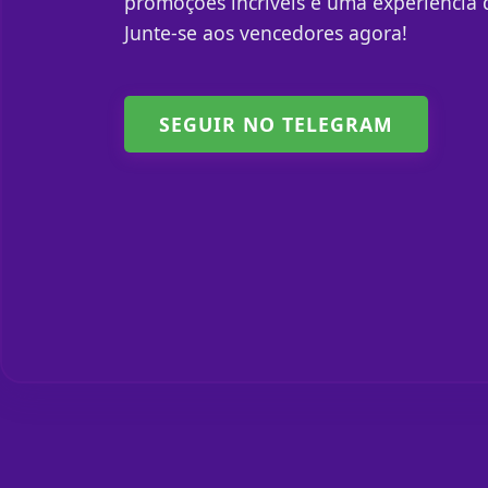
promoções incríveis e uma experiência d
Junte-se aos vencedores agora!
SEGUIR NO TELEGRAM