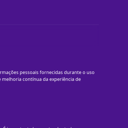
ormações pessoais fornecidas durante o uso
e melhoria contínua da experiência de