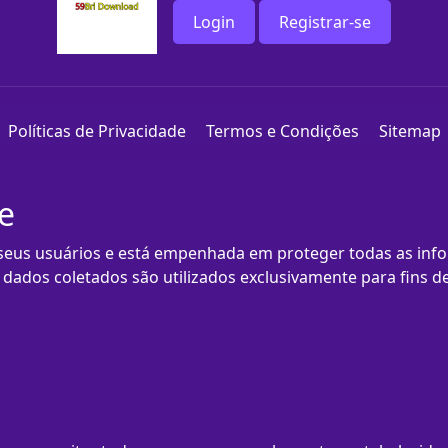
Login
Registrar-se
Políticas de Privacidade
Termos e Condições
Sitemap
de
 seus usuários e está empenhada em proteger todas as inf
dados coletados são utilizados exclusivamente para fins d