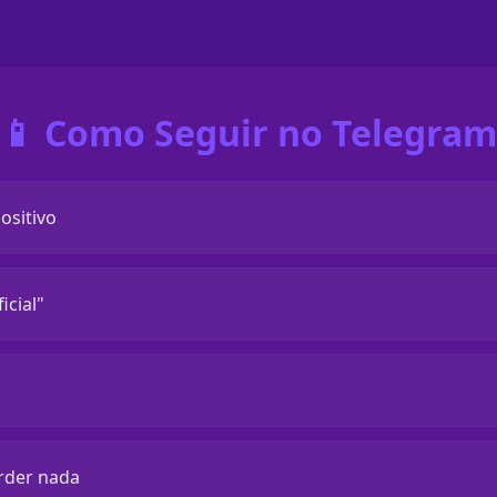
📱 Como Seguir no Telegram
ositivo
cial"
erder nada