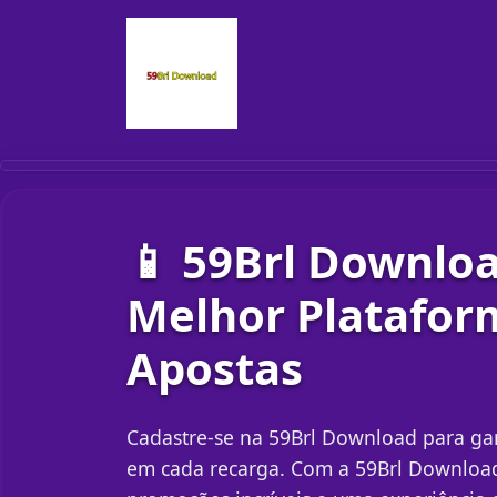
📱 59Brl Downlo
Melhor Platafor
Apostas
Cadastre-se na 59Brl Download para ga
em cada recarga. Com a 59Brl Download