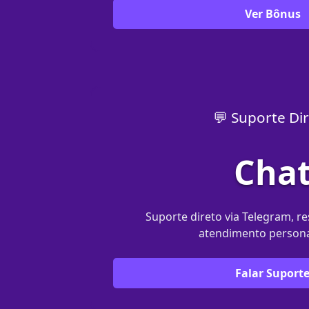
Ver Bônus
💬 Suporte Di
Cha
Suporte direto via Telegram, r
atendimento persona
Falar Suport