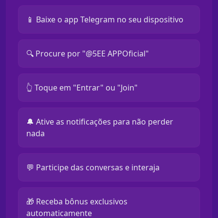
📱 Baixe o app Telegram no seu dispositivo
🔍 Procure por "@5EE APPOficial"
👆 Toque em "Entrar" ou "Join"
🔔 Ative as notificações para não perder
nada
💬 Participe das conversas e interaja
🎁 Receba bônus exclusivos
automaticamente