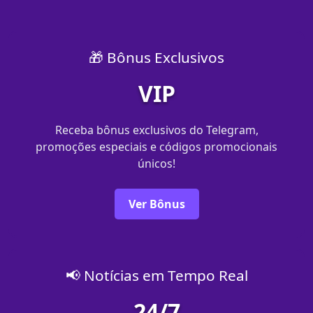
🎁 Bônus Exclusivos
VIP
Receba bônus exclusivos do Telegram,
promoções especiais e códigos promocionais
únicos!
Ver Bônus
📢 Notícias em Tempo Real
24/7