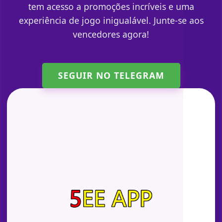
tem acesso a promoções incríveis e uma
experiência de jogo inigualável. Junte-se aos
vencedores agora!
SEGUIR NO TELEGRAM