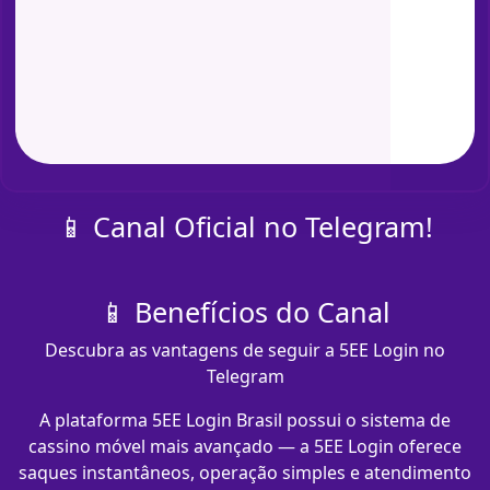
📱 Canal Oficial no Telegram!
📱 Benefícios do Canal
Descubra as vantagens de seguir a 5EE Login no
Telegram
A plataforma 5EE Login Brasil possui o sistema de
cassino móvel mais avançado — a 5EE Login oferece
saques instantâneos, operação simples e atendimento