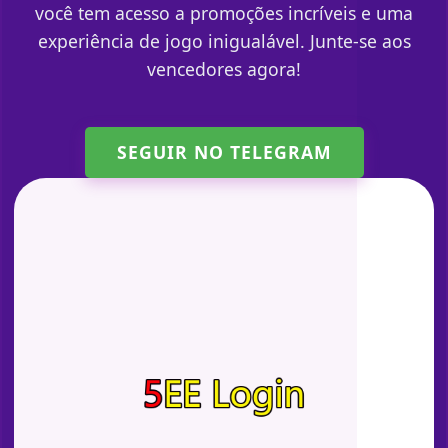
você tem acesso a promoções incríveis e uma
experiência de jogo inigualável. Junte-se aos
vencedores agora!
SEGUIR NO TELEGRAM