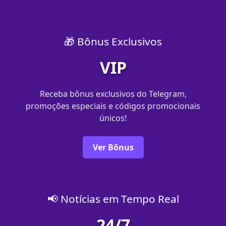
🎁 Bônus Exclusivos
VIP
Receba bônus exclusivos do Telegram,
promoções especiais e códigos promocionais
únicos!
Ver Bônus
📢 Notícias em Tempo Real
24/7