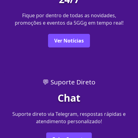
Fique por dentro de todas as novidades,
promoções e eventos da 5GGg em tempo real!
Ver Notícias
💬 Suporte Direto
Chat
Suporte direto via Telegram, respostas rápidas e
atendimento personalizado!