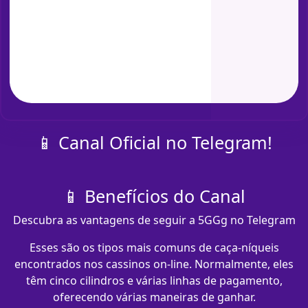
📱 Canal Oficial no Telegram!
📱 Benefícios do Canal
Descubra as vantagens de seguir a 5GGg no Telegram
Esses são os tipos mais comuns de caça-níqueis
encontrados nos cassinos on-line. Normalmente, eles
têm cinco cilindros e várias linhas de pagamento,
oferecendo várias maneiras de ganhar.