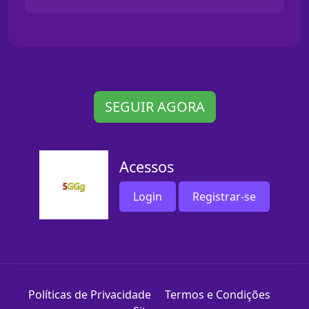
SEGUIR AGORA
Acessos
Login
Registrar-se
Políticas de Privacidade
Termos e Condições