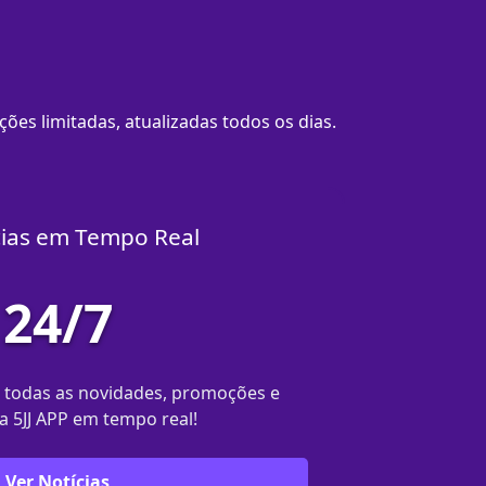
ões limitadas, atualizadas todos os dias.
cias em Tempo Real
24/7
e todas as novidades, promoções e
a 5JJ APP em tempo real!
Ver Notícias