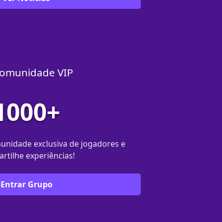
Comunidade VIP
1000+
unidade exclusiva de jogadores e
rtilhe experiências!
Entrar Grupo