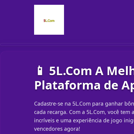
📱 5L.Com A Mel
Plataforma de A
Cadastre-se na 5L.Com para ganhar bôn
cada recarga. Com a 5L.Com, você tem 
incríveis e uma experiência de jogo inig
vencedores agora!