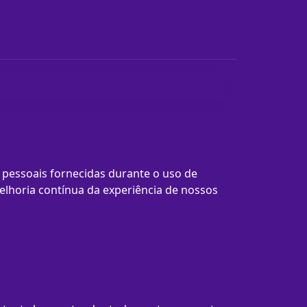
 pessoais fornecidas durante o uso de
elhoria contínua da experiência de nossos