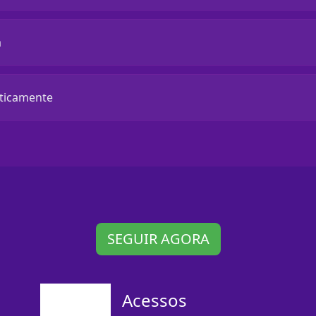
a
aticamente
SEGUIR AGORA
Acessos