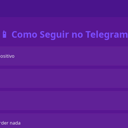
📱 Como Seguir no Telegram
ositivo
erder nada