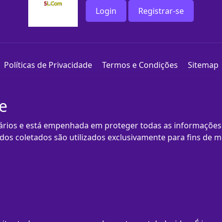
Login
Registrar-se
Políticas de Privacidade
Termos e Condições
Sitemap
de
uários e está empenhada em proteger todas as informações
os coletados são utilizados exclusivamente para fins de m