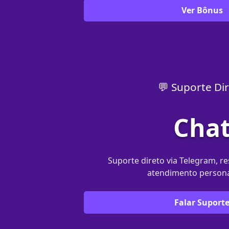
Ver Bônus
💬 Suporte Di
Cha
Suporte direto via Telegram, r
atendimento persona
Falar Suport