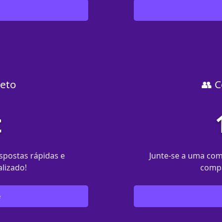
reto
👥 
t
espostas rápidas e
Junte-se a uma com
lizado!
compa
e