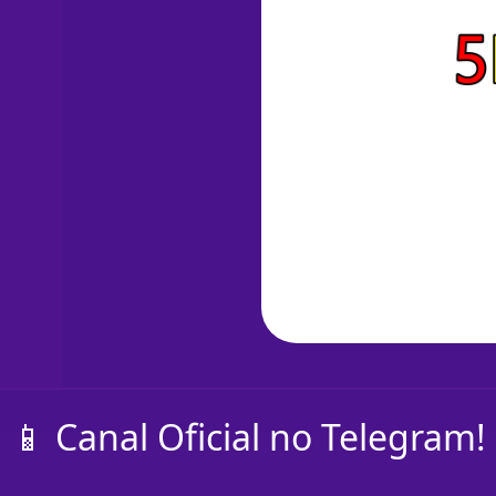
📱 Canal Oficial no Telegram!