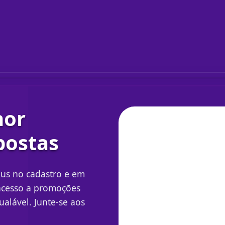
hor
postas
us no cadastro e em
acesso a promoções
ualável. Junte-se aos